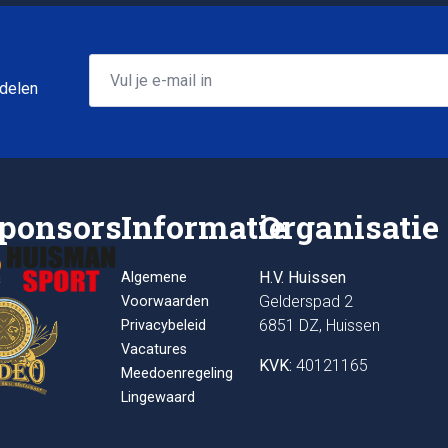
Email
*
 delen
ponsors
Informatie
Organisatie
H.V. Huissen
Algemene
Gelderspad 2
Voorwaarden
6851 DZ, Huissen
Privacybeleid
Vacatures
KVK:
40121165
Meedoenregeling
Lingewaard