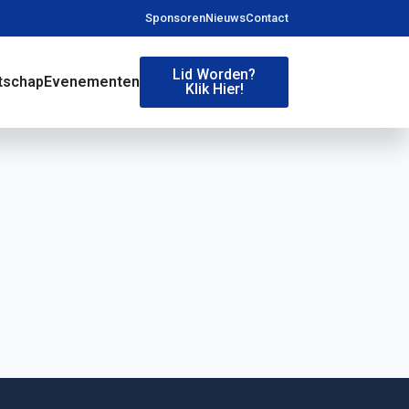
Sponsoren
Nieuws
Contact
Lid Worden?
tschap
Evenementen
Klik Hier!