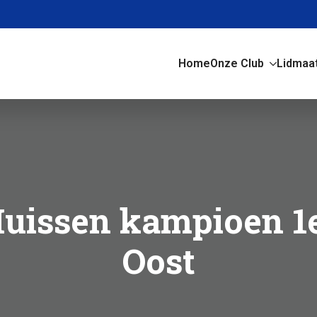
Home
Onze Club
Lidmaa
uissen kampioen 1e
Oost