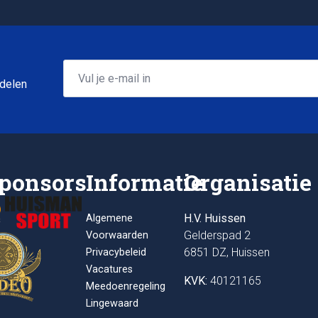
Email
*
 delen
ponsors
Informatie
Organisatie
H.V. Huissen
Algemene
Gelderspad 2
Voorwaarden
6851 DZ, Huissen
Privacybeleid
Vacatures
KVK:
40121165
Meedoenregeling
Lingewaard