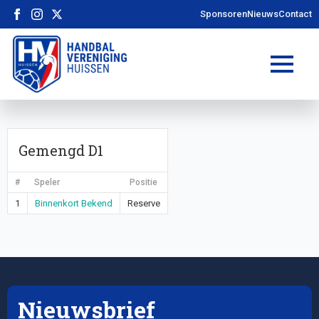
Sponsoren
Nieuws
Contact
Gemengd D1
#
Speler
Positie
1
Binnenkort Bekend
Reserve
Nieuwsbrief