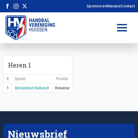
Sponsoren
Nieuws
Contact
Heren 1
#
Speler
Positie
1
Binnenkort Bekend
Reserve
Nieuwsbrief