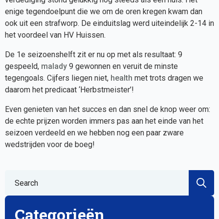
enige tegendoelpunt die we om de oren kregen kwam dan
ook uit een strafworp. De einduitslag werd uiteindelijk 2-14 in
het voordeel van HV Huissen.
De 1e seizoenshelft zit er nu op met als resultaat: 9
gespeeld,
malady
9 gewonnen en veruit de minste
tegengoals. Cijfers liegen niet,
health
met trots dragen we
daarom het predicaat ‘Herbstmeister’!
Even genieten van het succes en dan snel de knop weer om:
de echte prijzen worden immers pas aan het einde van het
seizoen verdeeld en we hebben nog een paar zware
wedstrijden voor de boeg!
S
fo
Categorieën