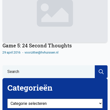
Game 5: 24 Second Thoughts
29 april 2016
voorzitter@hvhuissen.nl
S
fo
Categorieën
Categorieën