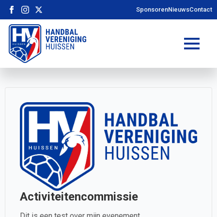
Sponsoren
Nieuws
Contact
Activiteitencommissie
Dit is een test over mijn evenement.