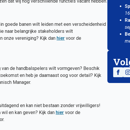
ijzen dat wij nog verschillende functies vacant hebben.
Sp
16
Ra
 in goede banen wilt leiden met een verscheidenheid
se
e naar belangrijke stakeholders wilt
Be
en onze vereniging? Kijk dan
hier
voor de
me
Vol
g van de handbalspelers wilt vormgeven? Beschik
toekomst en heb je daarnaast oog voor detail? Kijk
hnisch Manager.
itdagend en kan niet bestaan zonder vrijwilligers!
 wil en kan geven? Kijk dan
hier
voor de
or.