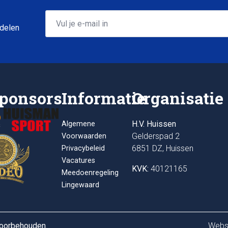
Email
*
 delen
ponsors
Informatie
Organisatie
H.V. Huissen
Algemene
Gelderspad 2
Voorwaarden
6851 DZ, Huissen
Privacybeleid
Vacatures
KVK:
40121165
Meedoenregeling
Lingewaard
voorbehouden.
Webs