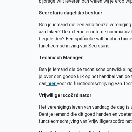
bijdrage wilt leveren dan willen wij je erop w
Secretaris dagelijks bestuur
Ben je iemand die een ambitieuze vereniging
aan taken? De externe en interne communicati
begeleiden? Een spilfinctie wilt hebben binn
functieomschrijving van Secretaris.
Technisch Manager
Ben je iemand die de technische ontwikkelin
je over een goede kijk op het handbal van de 
dan
hier
voor de functieomschrijving van Tec
Vrijwilligersco
ö
rdinator
Het verenigingsleven van vandaag de dag is u
Bent je iemand die dit goed handen en voeten
functieomschrijving van Vrijwilligerscoördinat