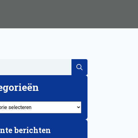
Search
for:
egorieën
ieën
nte berichten