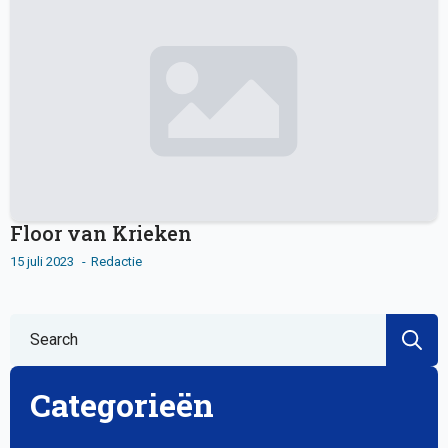
Floor van Krieken
15 juli 2023
Redactie
S
fo
Categorieën